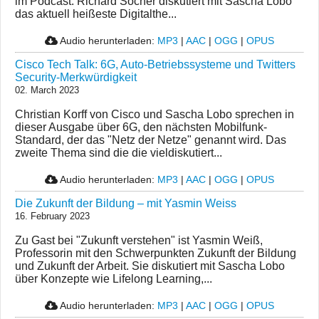
im Podcast. Richard Socher diskutiert mit Sascha Lobo
das aktuell heißeste Digitalthe...
Audio herunterladen:
MP3
|
AAC
|
OGG
|
OPUS
Cisco Tech Talk: 6G, Auto-Betriebssysteme und Twitters
Security-Merkwürdigkeit
02. March 2023
Christian Korff von Cisco und Sascha Lobo sprechen in
dieser Ausgabe über 6G, den nächsten Mobilfunk-
Standard, der das "Netz der Netze" genannt wird. Das
zweite Thema sind die die vieldiskutiert...
Audio herunterladen:
MP3
|
AAC
|
OGG
|
OPUS
Die Zukunft der Bildung – mit Yasmin Weiss
16. February 2023
Zu Gast bei "Zukunft verstehen" ist Yasmin Weiß,
Professorin mit den Schwerpunkten Zukunft der Bildung
und Zukunft der Arbeit. Sie diskutiert mit Sascha Lobo
über Konzepte wie Lifelong Learning,...
Audio herunterladen:
MP3
|
AAC
|
OGG
|
OPUS